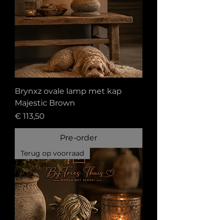
Brynxz ovale lamp met kap
Majestic Brown
Prijs
€ 113,50
Pre-order
Terug op voorraad