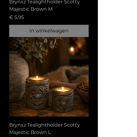
Brynxz Tealightholder Scotty
Majestic Brown M
Prijs
€ 5,95
In winkelwagen
Brynxz Tealightholder Scotty
Majestic Brown L