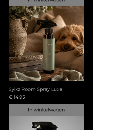
Sylxz Room Spray Luxe
Prijs
€ 14,95
In winkelwagen