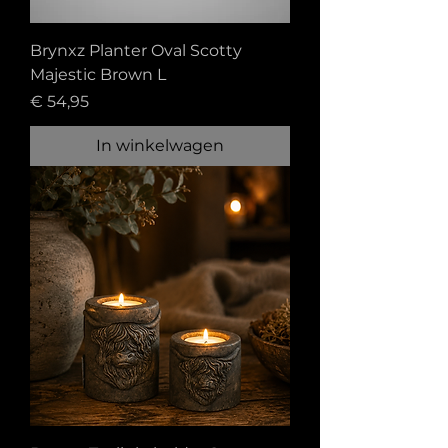
Brynxz Planter Oval Scotty
Majestic Brown L
Prijs
€ 54,95
In winkelwagen