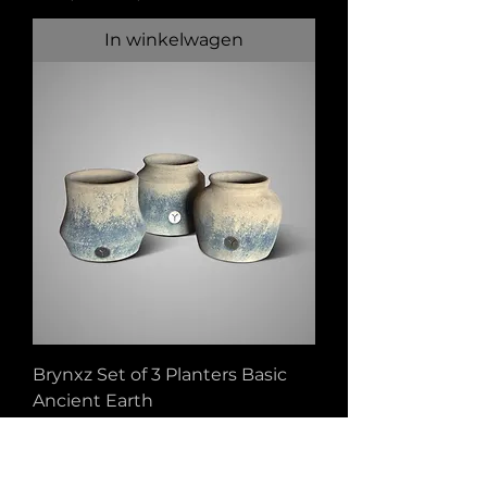
In winkelwagen
Brynxz Set of 3 Planters Basic
Ancient Earth
Normale prijs
Verkoopprijs
€ 49,95
€ 37,46
Uitverkocht