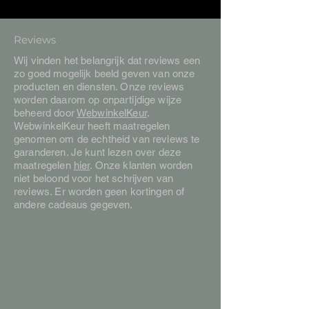
Reviews
Wij vinden het belangrijk dat reviews een
zo goed mogelijk beeld geven van onze
producten en diensten. Onze reviews
worden daarom op onpartijdige wijze
beheerd door
WebwinkelKeur
.
WebwinkelKeur heeft maatregelen
genomen om de echtheid van reviews te
garanderen. Je kunt lezen over deze
maatregelen
hier
. Onze klanten worden
niet beloond voor het schrijven van
reviews. Er worden geen kortingen of
andere cadeaus gegeven.