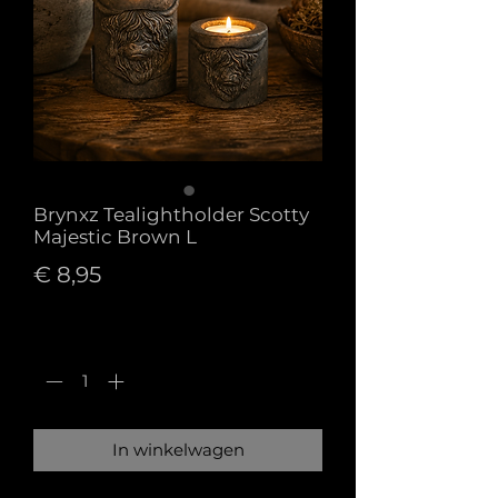
Brynxz Tealightholder Scotty
Majestic Brown L
Prijs
€ 8,95
Aantal
*
In winkelwagen