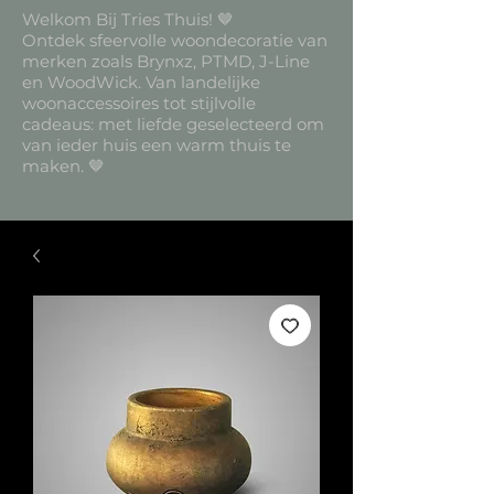
Welkom Bij Tries Thuis! 🤎
Ontdek sfeervolle woondecoratie van
merken zoals Brynxz, PTMD, J-Line
en WoodWick. Van landelijke
woonaccessoires tot stijlvolle
cadeaus: met liefde geselecteerd om
van ieder huis een warm thuis te
maken. 🤎