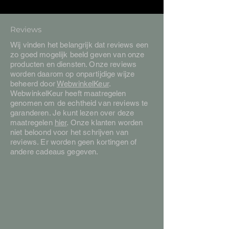
Reviews
Wij vinden het belangrijk dat reviews een
zo goed mogelijk beeld geven van onze
producten en diensten. Onze reviews
worden daarom op onpartijdige wijze
beheerd door
WebwinkelKeur
.
WebwinkelKeur heeft maatregelen
genomen om de echtheid van reviews te
garanderen. Je kunt lezen over deze
maatregelen
hier
. Onze klanten worden
niet beloond voor het schrijven van
reviews. Er worden geen kortingen of
andere cadeaus gegeven.