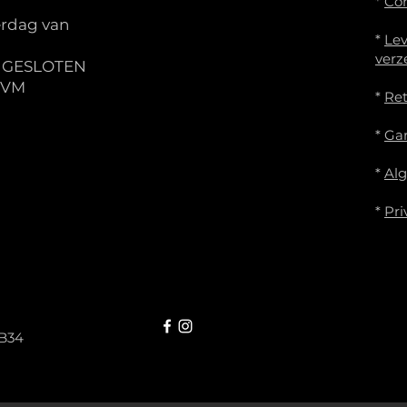
*
Co
rdag van
*
Lev
verz
S GESLOTEN
IVM
*
Re
*
Gar
*
Al
*
Pri
B34