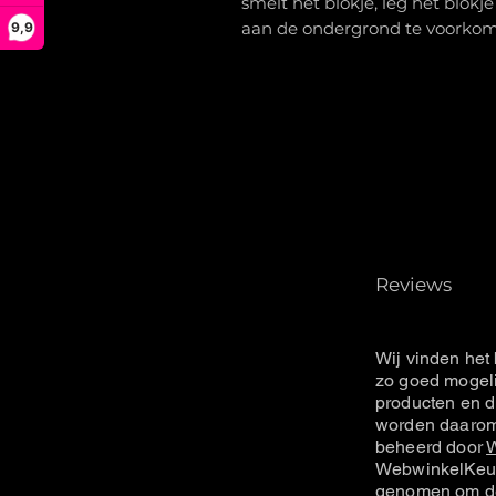
smelt het blokje, leg het blokj
aan de ondergrond te voorko
9,9
Reviews
Wij vinden het 
zo goed mogeli
producten en d
worden daarom 
beheerd door
W
WebwinkelKeur
genomen om de