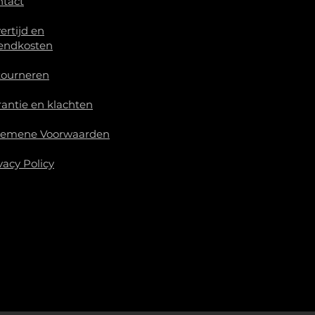
ntact
ertijd en
endkosten
tourneren
antie en klachten
gemene Voorwaarden
vacy Policy