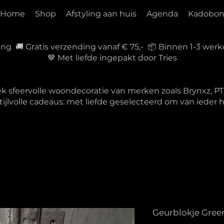
Home
Shop
Afstyling aan huis
Agenda
Kadobo
ring 🚚 Gratis verzending vanaf € 75,- 📦 Binnen 1-3 w
🤎 Met liefde ingepakt door Tries
ek sfeervolle woondecoratie van merken zoals Brynxz, 
tijlvolle cadeaus: met liefde geselecteerd om van ieder
Geurblokje Gree