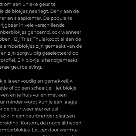
kt om een unieke geur te
je de blokjes neerlegt. Denk aan de
mer en slaapkamer. De populaire
rijgbaar in vele verschillende
amberblokjes genoemd, ook wanneer
ben. Bij Tries Thuis koopt alléén de
ze amberblokjes zijn gemaakt van de
 en zijn zorgvuldig geselecteerd op
rprofiel. Elk blokje is handgemaakt
tense geurbeleving.
je is eenvoudig en gemakkelijk.
je of op een schaaltje. Het blokje
even en je huis vullen met een
ur minder wordt kun je een laagje
r de geur weer sterker zal
e ook in een
geurbrander
plaatsen
spreiding. Kortom, de mogelijkheden
 amberblokjes. Let op: door warmte