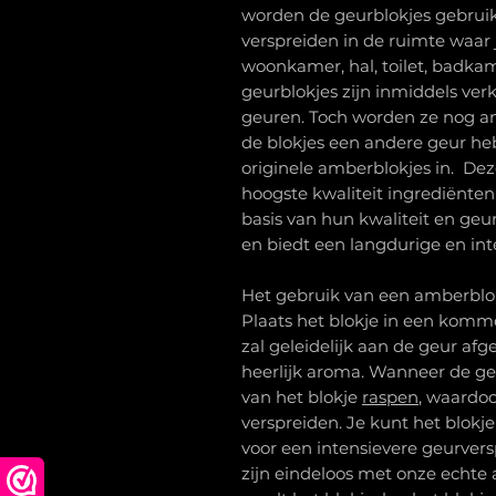
worden de geurblokjes gebrui
verspreiden in de ruimte waar 
woonkamer, hal, toilet, badka
geurblokjes zijn inmiddels verk
geuren. Toch worden ze nog 
de blokjes een andere geur heb
originele amberblokjes in. De
hoogste kwaliteit ingrediënten
basis van hun kwaliteit en geu
en biedt een langdurige en in
Het gebruik van een amberblok
Plaats het blokje in een kommet
zal geleidelijk aan de geur afg
heerlijk aroma. Wanneer de ge
van het blokje
raspen
, waardoo
verspreiden. Je kunt het blokj
voor een intensievere geurver
zijn eindeloos met onze echte