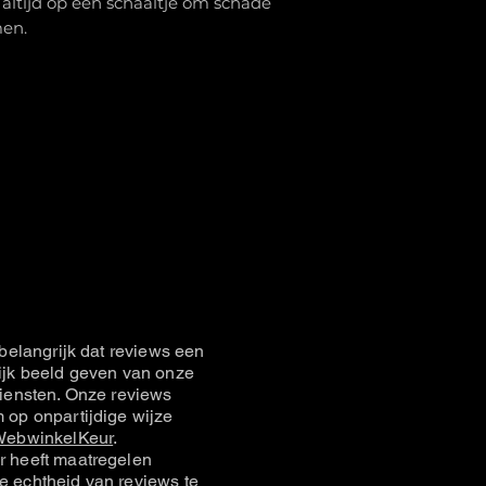
e altijd op een schaaltje om schade
men.
belangrijk dat reviews een
jk beeld geven van onze
iensten. Onze reviews
op onpartijdige wijze
ebwinkelKeur
.
 heeft maatregelen
 echtheid van reviews te