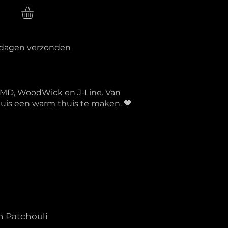
n
erkdagen verzonden
PTMD, WoodWick en J-Line. Van
 huis een warm thuis te maken. 🤎
n Patchouli