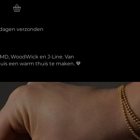
n
erkdagen verzonden
PTMD, WoodWick en J-Line. Van
 huis een warm thuis te maken. 🤎