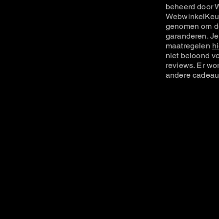
beheerd door
W
WebwinkelKeur
genomen om de
garanderen. Je
maatregelen
hi
niet beloond vo
reviews. Er wo
andere cadeau