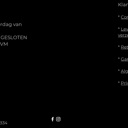
Kla
*
Co
rdag van
*
Lev
verz
S GESLOTEN
IVM
*
Re
*
Gar
*
Al
*
Pri
B34