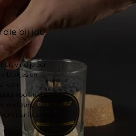
die bij jou
huis vind je een
erblokjes en
aar een
geur voor in de
jn met zorg
 kunt genieten van