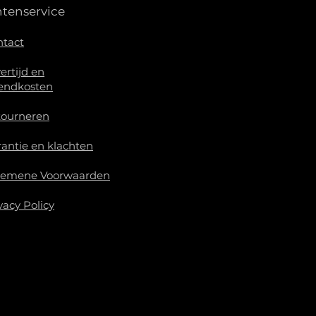
ntenservice
ntact
ertijd en
endkosten
tourneren
antie en klachten
gemene Voorwaarden
vacy Policy