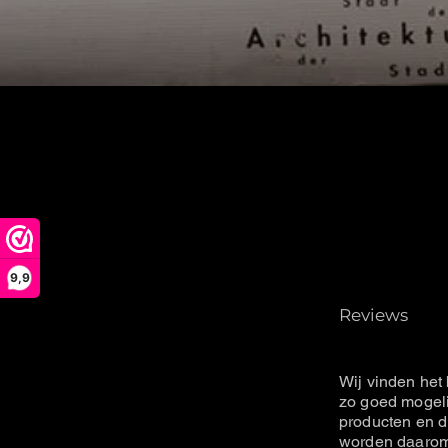
We hebben
9,9
Reviews
Wij vinden het 
zo goed mogeli
producten en d
worden daarom 