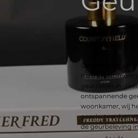
Geu
Welke geur pa
past, maak je
Ontdek onze uitgeb
ruim assortiment 
geurzakjes in dive
ontspannende geur
woonkamer, wij he
geselecteerd en v
de geurbeleving in 