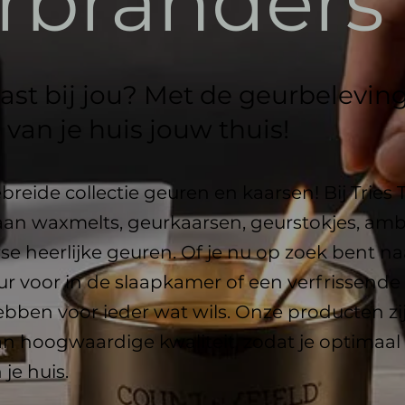
rbranders
st bij jou? Met de geurbeleving 
 van je huis jouw thuis!
reide collectie geuren en kaarsen! Bij Tries T
aan waxmelts, geurkaarsen, geurstokjes, amb
rse heerlijke geuren. Of je nu op zoek bent n
 voor in de slaapkamer of een verfrissende 
bben voor ieder wat wils. Onze producten zi
an hoogwaardige kwaliteit, zodat je optimaal
je huis.