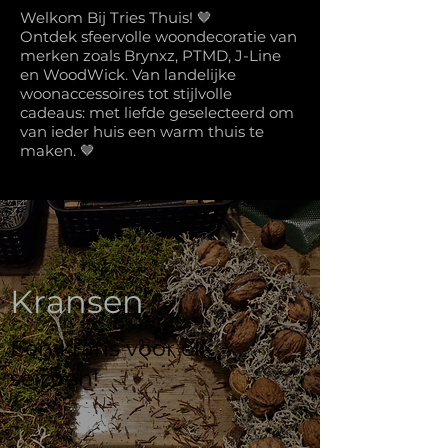
Welkom Bij Tries Thuis! 🤎
Ontdek sfeervolle woondecoratie van
merken zoals Brynxz, PTMD, J-Line
en WoodWick. Van landelijke
woonaccessoires tot stijlvolle
cadeaus: met liefde geselecteerd om
van ieder huis een warm thuis te
maken. 🤎
Kransen
Een krans voor elk
seizoen!