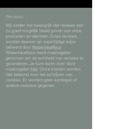
Reviews
Wij vinden het belangrijk dat reviews een
zo goed mogelijk beeld geven van onze
producten en diensten. Onze reviews
worden daarom op onpartijdige wijze
beheerd door
WebwinkelKeur
.
WebwinkelKeur heeft maatregelen
genomen om de echtheid van reviews te
garanderen. Je kunt lezen over deze
maatregelen
hier
. Onze klanten worden
niet beloond voor het schrijven van
reviews. Er worden geen kortingen of
andere cadeaus gegeven.