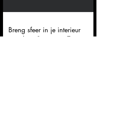
Breng sfeer in je interieur
met deze 9 tips van Tries
Reviews
Wij vinden het belangrijk dat reviews een
zo goed mogelijk beeld geven van onze
producten en diensten. Onze reviews
worden daarom op onpartijdige wijze