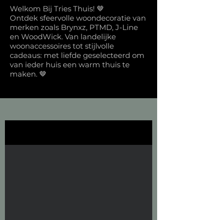
Welkom Bij Tries Thuis! 🤎
Ontdek sfeervolle woondecoratie van
merken zoals Brynxz, PTMD, J-Line
en WoodWick. Van landelijke
woonaccessoires tot stijlvolle
cadeaus: met liefde geselecteerd om
van ieder huis een warm thuis te
maken. 🤎
E-book