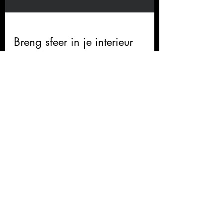
Breng sfeer in je interieur
met deze 9 tips van Tries
Reviews
Wij vinden het belangrijk dat reviews een
zo goed mogelijk beeld geven van onze
producten en diensten. Onze reviews
worden daarom op onpartijdige wijze
beheerd door
WebwinkelKeur
.