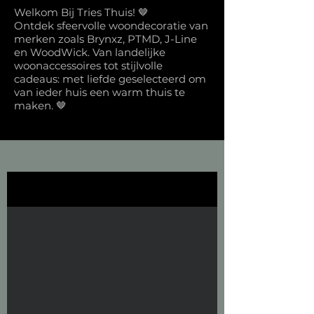
Welkom Bij Tries Thuis! 🤎
Ontdek sfeervolle woondecoratie van
merken zoals Brynxz, PTMD, J-Line
en WoodWick. Van landelijke
woonaccessoires tot stijlvolle
cadeaus: met liefde geselecteerd om
van ieder huis een warm thuis te
maken. 🤎
E-book