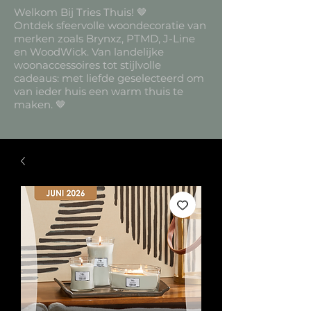
Welkom Bij Tries Thuis! 🤎
Ontdek sfeervolle woondecoratie van
merken zoals Brynxz, PTMD, J-Line
en WoodWick. Van landelijke
woonaccessoires tot stijlvolle
cadeaus: met liefde geselecteerd om
van ieder huis een warm thuis te
maken. 🤎