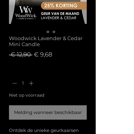
Woodwick Lavender & Cedar
Mini Candle
Normale
Verkoopprijs
 € 12,90 
€ 9,68
prijs
Aantal
*
Niet op voorraad
Melding wanneer beschikbaar
Ontdek de unieke geurkaarsen