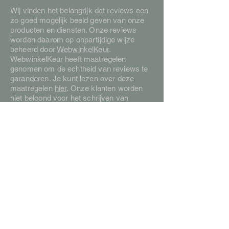
Wij vinden het belangrijk dat reviews een
zo goed mogelijk beeld geven van onze
producten en diensten. Onze reviews
worden daarom op onpartijdige wijze
beheerd door
WebwinkelKeur
.
WebwinkelKeur heeft maatregelen
genomen om de echtheid van reviews te
garanderen. Je kunt lezen over deze
maatregelen
hier
. Onze klanten worden
niet beloond voor het schrijven van
reviews. Er worden geen kortingen of
andere cadeaus gegeven.