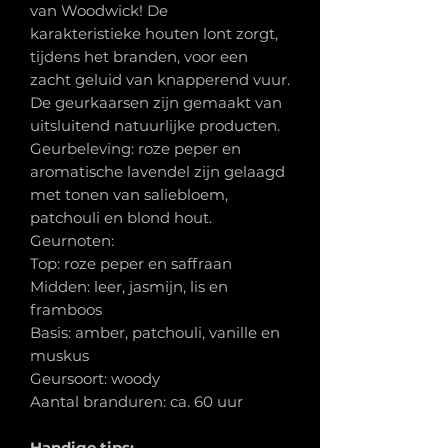
van Woodwick! De
karakteristieke houten lont zorgt,
tijdens het branden, voor een
zacht geluid van knapperend vuur.
De geurkaarsen zijn gemaakt van
uitsluitend natuurlijke producten.
Geurbeleving: roze peper en
aromatische lavendel zijn gelaagd
met tonen van saliebloem,
patchouli en blond hout.
Geurnoten:
Top: roze peper en saffraan
Midden: leer, jasmijn, lis en
framboos
Basis: amber, patchouli, vanille en
muskus
Geursoort: woody
Aantal branduren: ca. 60 uur
Handige tips: