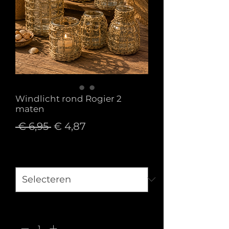
Windlicht rond Rogier 2
maten
Normale
Verkoopprijs
 € 6,95 
€ 4,87
prijs
Maat
*
Aantal
*