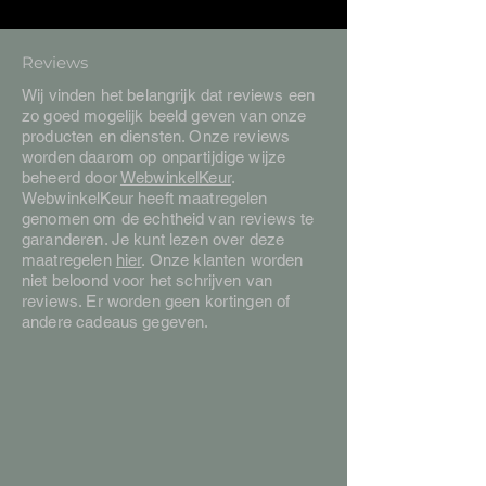
Reviews
Wij vinden het belangrijk dat reviews een
zo goed mogelijk beeld geven van onze
producten en diensten. Onze reviews
worden daarom op onpartijdige wijze
beheerd door
WebwinkelKeur
.
WebwinkelKeur heeft maatregelen
genomen om de echtheid van reviews te
garanderen. Je kunt lezen over deze
maatregelen
hier
. Onze klanten worden
niet beloond voor het schrijven van
reviews. Er worden geen kortingen of
andere cadeaus gegeven.