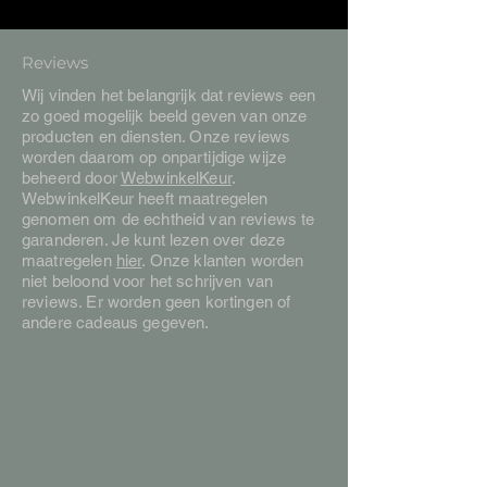
Reviews
Wij vinden het belangrijk dat reviews een
zo goed mogelijk beeld geven van onze
producten en diensten. Onze reviews
worden daarom op onpartijdige wijze
beheerd door
WebwinkelKeur
.
WebwinkelKeur heeft maatregelen
genomen om de echtheid van reviews te
garanderen. Je kunt lezen over deze
maatregelen
hier
. Onze klanten worden
niet beloond voor het schrijven van
reviews. Er worden geen kortingen of
andere cadeaus gegeven.