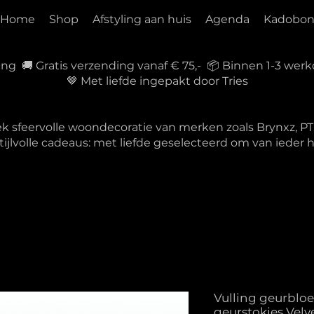
Home
Shop
Afstyling aan huis
Agenda
Kadobo
ring 🚚 Gratis verzending vanaf € 75,- 📦 Binnen 1-3 w
🤎 Met liefde ingepakt door Tries
ek sfeervolle woondecoratie van merken zoals Brynxz, 
tijlvolle cadeaus: met liefde geselecteerd om van ieder
Vulling geurbloe
geurstokjes Velv