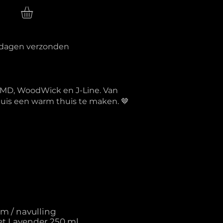
n
erkdagen verzonden
PTMD, WoodWick en J-Line. Van
 huis een warm thuis te maken. 🤎
m / navulling
et Lavender 250 ml