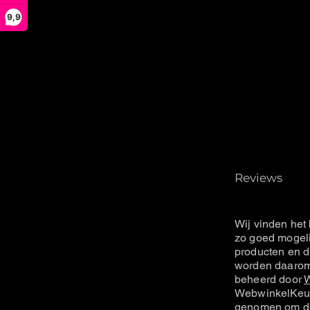
9,9
Reviews
Wij vinden het 
zo goed mogeli
producten en d
worden daarom 
beheerd door
W
WebwinkelKeur
genomen om de