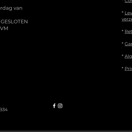
*
Co
rdag van
*
Lev
verz
S GESLOTEN
IVM
*
Re
*
Gar
*
Al
*
Pri
B34