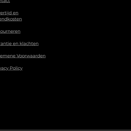
ntact
ertijd en
endkosten
tourneren
antie en klachten
gemene Voorwaarden
vacy Policy