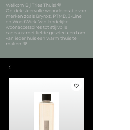
Welkom Bij Tries Thuis! 🤎
Ontdek sfeervolle woondecoratie van
merken zoals Brynxz, PTMD, J-Line
en WoodWick. Van landelijke
woonaccessoires tot stijlvolle
cadeaus: met liefde geselecteerd om
van ieder huis een warm thuis te
maken. 🤎