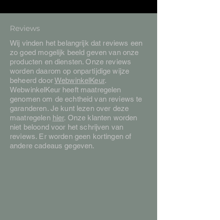
Reviews
Wij vinden het belangrijk dat reviews een
zo goed mogelijk beeld geven van onze
producten en diensten. Onze reviews
worden daarom op onpartijdige wijze
beheerd door
WebwinkelKeur
.
WebwinkelKeur heeft maatregelen
genomen om de echtheid van reviews te
garanderen. Je kunt lezen over deze
maatregelen
hier
. Onze klanten worden
niet beloond voor het schrijven van
reviews. Er worden geen kortingen of
andere cadeaus gegeven.