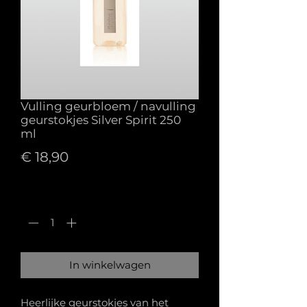
Vulling geurbloem / navulling
geurstokjes Silver Spirit 250
ml
Prijs
€ 18,90
Aantal
*
In winkelwagen
Heerlijke geurstokjes van het