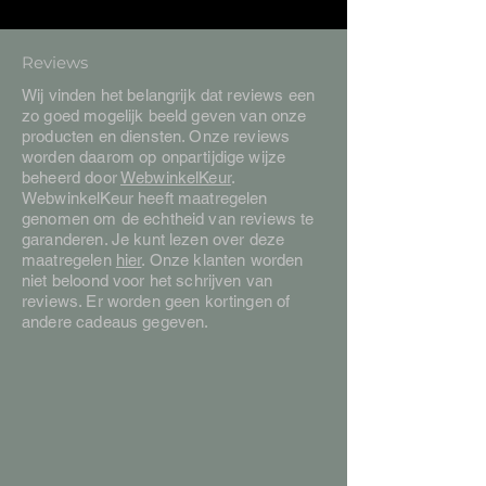
Reviews
Wij vinden het belangrijk dat reviews een
zo goed mogelijk beeld geven van onze
producten en diensten. Onze reviews
worden daarom op onpartijdige wijze
beheerd door
WebwinkelKeur
.
WebwinkelKeur heeft maatregelen
genomen om de echtheid van reviews te
garanderen. Je kunt lezen over deze
maatregelen
hier
. Onze klanten worden
niet beloond voor het schrijven van
reviews. Er worden geen kortingen of
andere cadeaus gegeven.