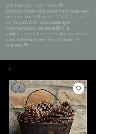
Welkom Bij Tries Thuis! 🤎
Ontdek sfeervolle woondecoratie van
merken zoals Brynxz, PTMD, J-Line
en WoodWick. Van landelijke
woonaccessoires tot stijlvolle
cadeaus: met liefde geselecteerd om
van ieder huis een warm thuis te
maken. 🤎