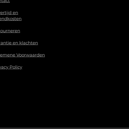
ntact
ertijd en
endkosten
tourneren
antie en klachten
gemene Voorwaarden
vacy Policy