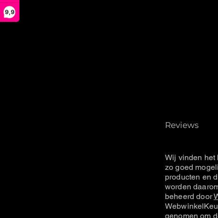
9,9
Reviews
Wij vinden het 
zo goed mogeli
producten en d
worden daarom 
beheerd door
W
WebwinkelKeur
genomen om de