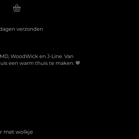
n
erkdagen verzonden
PTMD, WoodWick en J-Line. Van
 huis een warm thuis te maken. 🤎
r met wolkje