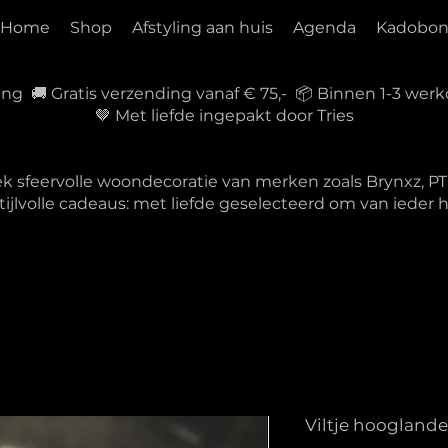
Home
Shop
Afstyling aan huis
Agenda
Kadobo
ring 🚚 Gratis verzending vanaf € 75,- 📦 Binnen 1-3 w
🤎 Met liefde ingepakt door Tries
ek sfeervolle woondecoratie van merken zoals Brynxz, 
tijlvolle cadeaus: met liefde geselecteerd om van ieder
Viltje hooglande