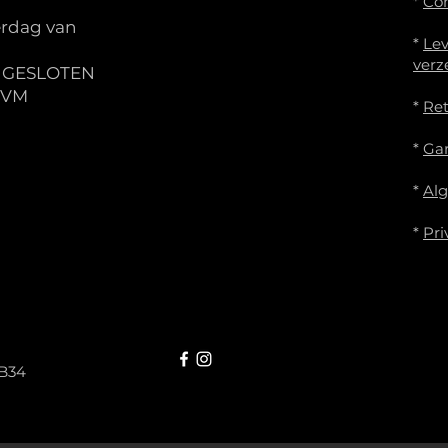
*
Co
rdag van
*
Lev
verz
S GESLOTEN
IVM
*
Re
*
Gar
*
Al
*
Pri
B34