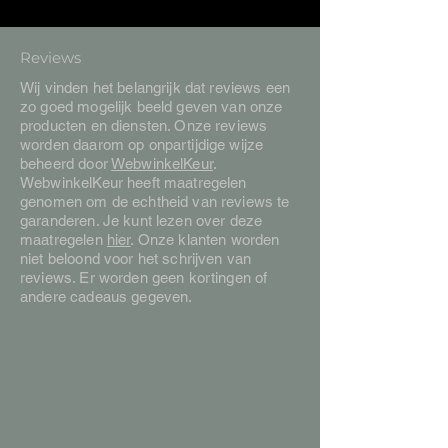
Reviews
Wij vinden het belangrijk dat reviews een
zo goed mogelijk beeld geven van onze
producten en diensten. Onze reviews
worden daarom op onpartijdige wijze
beheerd door
WebwinkelKeur
.
WebwinkelKeur heeft maatregelen
genomen om de echtheid van reviews te
garanderen. Je kunt lezen over deze
maatregelen
hier
. Onze klanten worden
niet beloond voor het schrijven van
reviews. Er worden geen kortingen of
andere cadeaus gegeven.