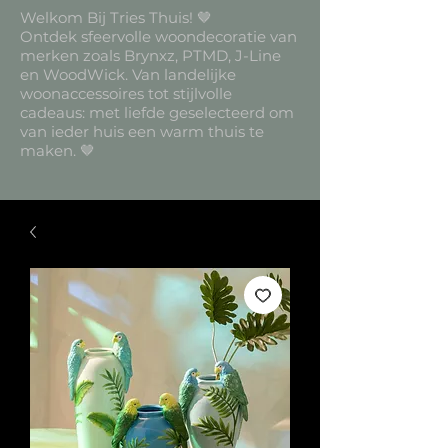
Welkom Bij Tries Thuis! 🤎
Ontdek sfeervolle woondecoratie van
merken zoals Brynxz, PTMD, J-Line
en WoodWick. Van landelijke
woonaccessoires tot stijlvolle
cadeaus: met liefde geselecteerd om
van ieder huis een warm thuis te
maken. 🤎