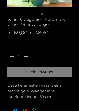
Vaas Papegaaien Keramiek
Groen/Blauw Large
Normale
Verkoopprijs
 € 69,00 
€ 48,30
prijs
Aantal
*
In winkelwagen
Deze keramieken vaas is een
prachtige blikvanger in je
interieur. Hoogte 38 cm.