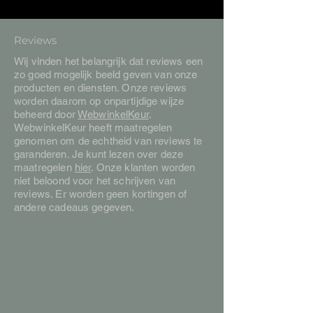
Reviews
Wij vinden het belangrijk dat reviews een
zo goed mogelijk beeld geven van onze
producten en diensten. Onze reviews
worden daarom op onpartijdige wijze
beheerd door
WebwinkelKeur
.
WebwinkelKeur heeft maatregelen
genomen om de echtheid van reviews te
garanderen. Je kunt lezen over deze
maatregelen
hier
. Onze klanten worden
niet beloond voor het schrijven van
reviews. Er worden geen kortingen of
andere cadeaus gegeven.