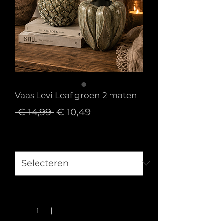
Vaas Levi Leaf groen 2 maten
Normale
Verkoopprijs
 € 14,99 
€ 10,49
prijs
Maat
*
Aantal
*