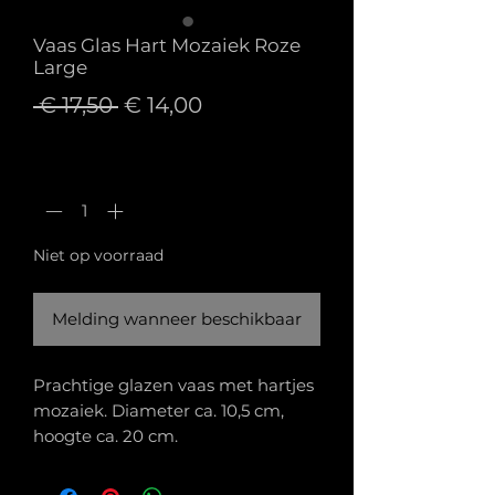
Vaas Glas Hart Mozaiek Roze
Large
Normale
Verkoopprijs
 € 17,50 
€ 14,00
prijs
Aantal
*
Niet op voorraad
Melding wanneer beschikbaar
Prachtige glazen vaas met hartjes
mozaiek. Diameter ca. 10,5 cm,
hoogte ca. 20 cm.