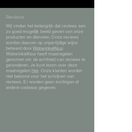
Reviews
Wij vinden het belangrijk dat reviews een
zo goed mogelijk beeld geven van onze
producten en diensten. Onze reviews
worden daarom op onpartijdige wijze
beheerd door
WebwinkelKeur
.
WebwinkelKeur heeft maatregelen
genomen om de echtheid van reviews te
garanderen. Je kunt lezen over deze
maatregelen
hier
. Onze klanten worden
niet beloond voor het schrijven van
reviews. Er worden geen kortingen of
andere cadeaus gegeven.