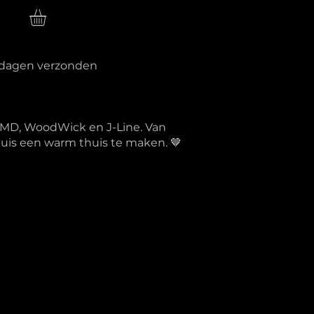
n
erkdagen verzonden
PTMD, WoodWick en J-Line. Van
 huis een warm thuis te maken. 🤎