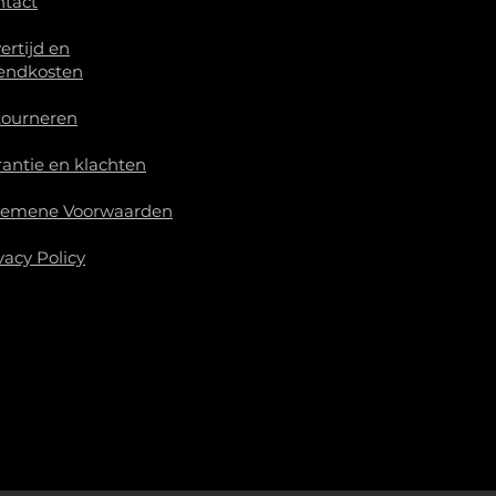
ntact
ertijd en
endkosten
tourneren
antie en klachten
gemene Voorwaarden
vacy Policy