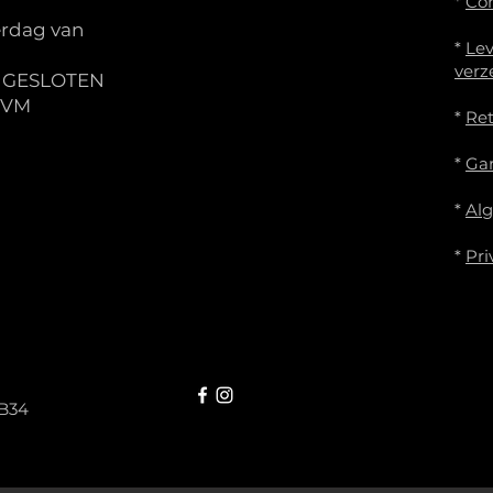
*
Co
rdag van
*
Lev
verz
S GESLOTEN
IVM
*
Re
*
Gar
*
Al
*
Pri
B34