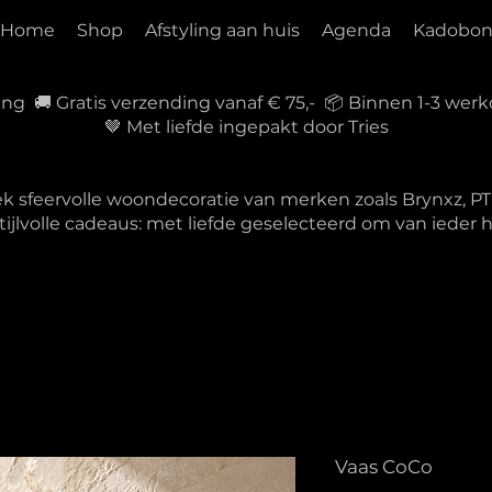
Home
Shop
Afstyling aan huis
Agenda
Kadobo
ring 🚚 Gratis verzending vanaf € 75,- 📦 Binnen 1-3 w
🤎 Met liefde ingepakt door Tries
ek sfeervolle woondecoratie van merken zoals Brynxz, 
tijlvolle cadeaus: met liefde geselecteerd om van ieder
Vaas CoCo