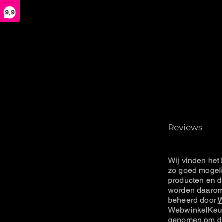
9,9
Reviews
Wij vinden het 
zo goed mogeli
producten en d
worden daarom 
beheerd door
W
WebwinkelKeur
genomen om de