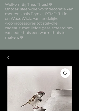
Welkom Bij Tries Thuis! 🤎
Ontdek sfeervolle woondecoratie van
merken zoals Brynxz, PTMD, J-Line
en WoodWick. Van landelijke
woonaccessoires tot stijlvolle
cadeaus: met liefde geselecteerd om
van ieder huis een warm thuis te
maken. 🤎