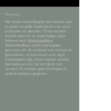
Reviews
Wij vinden het belangrijk dat reviews een
zo goed mogelijk beeld geven van onze
producten en diensten. Onze reviews
worden daarom op onpartijdige wijze
beheerd door
WebwinkelKeur
.
WebwinkelKeur heeft maatregelen
genomen om de echtheid van reviews te
garanderen. Je kunt lezen over deze
maatregelen
hier
. Onze klanten worden
niet beloond voor het schrijven van
reviews. Er worden geen kortingen of
andere cadeaus gegeven.