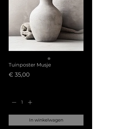
Tuinposter Musje
Prijs
€ 35,00
Aantal
*
In winkelwagen