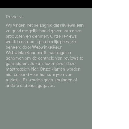
Reviews
Wij vinden het belangrijk dat reviews een
zo goed mogelijk beeld geven van onze
producten en diensten. Onze reviews
worden daarom op onpartijdige wijze
beheerd door
WebwinkelKeur
.
WebwinkelKeur heeft maatregelen
genomen om de echtheid van reviews te
garanderen. Je kunt lezen over deze
maatregelen
hier
. Onze klanten worden
niet beloond voor het schrijven van
reviews. Er worden geen kortingen of
andere cadeaus gegeven.