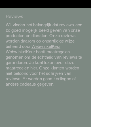
Reviews
Wij vinden het belangrijk dat reviews een
zo goed mogelijk beeld geven van onze
producten en diensten. Onze reviews
worden daarom op onpartijdige wijze
beheerd door
WebwinkelKeur
.
WebwinkelKeur heeft maatregelen
genomen om de echtheid van reviews te
garanderen. Je kunt lezen over deze
maatregelen
hier
. Onze klanten worden
niet beloond voor het schrijven van
reviews. Er worden geen kortingen of
andere cadeaus gegeven.