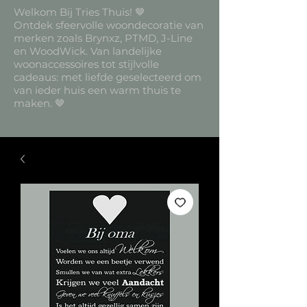
Welkom Bij Tries Thuis! 🤎
Ontdek sfeervolle woondecoratie van
merken zoals Brynxz, PTMD, J-Line
en WoodWick. Van landelijke
woonaccessoires tot stijlvolle
cadeaus: met liefde geselecteerd om
van ieder huis een warm thuis te
maken. 🤎