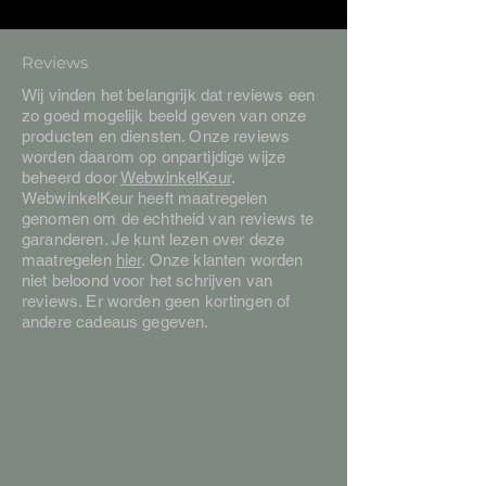
Reviews
Wij vinden het belangrijk dat reviews een
zo goed mogelijk beeld geven van onze
producten en diensten. Onze reviews
worden daarom op onpartijdige wijze
beheerd door
WebwinkelKeur
.
WebwinkelKeur heeft maatregelen
genomen om de echtheid van reviews te
garanderen. Je kunt lezen over deze
maatregelen
hier
. Onze klanten worden
niet beloond voor het schrijven van
reviews. Er worden geen kortingen of
andere cadeaus gegeven.