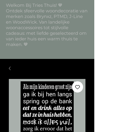
Welkom Bij Tries Thuis! 🤎
Ontdek sfeervolle woondecoratie van
merken zoals Brynxz, PTMD, J-Line
en WoodWick. Van landelijke
woonaccessoires tot stijlvolle
cadeaus: met liefde geselecteerd om
van ieder huis een warm thuis te
maken. 🤎