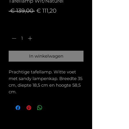
Tafellamp Wit/Naturel
Normale
Verkoopprijs
 € 139,00 
€ 111,20
prijs
Aantal
*
In winkelwagen
Prachtige tafellamp. Witte voet
met sandy lampenkap. Breedte 35
cm, diepte 18,5 cm en hoogte 58,5
cm.