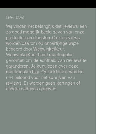
Reviews
Wij vinden het belangrijk dat reviews een
zo goed mogelijk beeld geven van onze
producten en diensten. Onze reviews
worden daarom op onpartijdige wijze
beheerd door
WebwinkelKeur
.
WebwinkelKeur heeft maatregelen
genomen om de echtheid van reviews te
garanderen. Je kunt lezen over deze
maatregelen
hier
. Onze klanten worden
niet beloond voor het schrijven van
reviews. Er worden geen kortingen of
andere cadeaus gegeven.