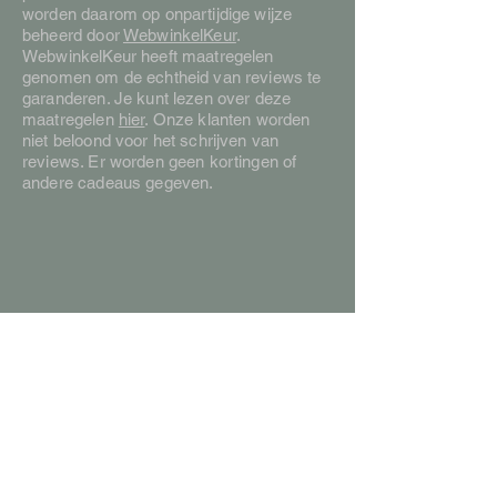
worden daarom op onpartijdige wijze
beheerd door
WebwinkelKeur
.
WebwinkelKeur heeft maatregelen
genomen om de echtheid van reviews te
garanderen. Je kunt lezen over deze
maatregelen
hier
. Onze klanten worden
niet beloond voor het schrijven van
reviews. Er worden geen kortingen of
andere cadeaus gegeven.