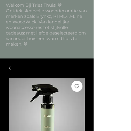
Welkom Bij Tries Thuis! 🤎
Ontdek sfeervolle woondecoratie van
merken zoals Brynxz, PTMD, J-Line
en WoodWick. Van landelijke
woonaccessoires tot stijlvolle
cadeaus: met liefde geselecteerd om
van ieder huis een warm thuis te
maken. 🤎