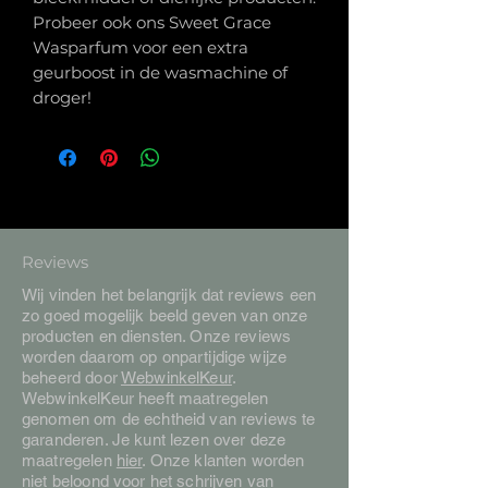
Probeer ook ons Sweet Grace
Wasparfum voor een extra
geurboost in de wasmachine of
droger!
Reviews
Wij vinden het belangrijk dat reviews een
zo goed mogelijk beeld geven van onze
producten en diensten. Onze reviews
worden daarom op onpartijdige wijze
beheerd door
WebwinkelKeur
.
WebwinkelKeur heeft maatregelen
genomen om de echtheid van reviews te
garanderen. Je kunt lezen over deze
maatregelen
hier
. Onze klanten worden
niet beloond voor het schrijven van