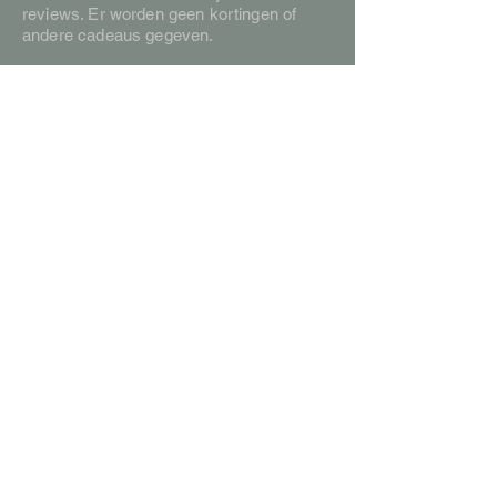
reviews. Er worden geen kortingen of
andere cadeaus gegeven.
Klantenservice
*
Contact
*
Levertijd en verzendkosten