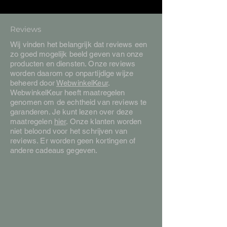
Reviews
Wij vinden het belangrijk dat reviews een
zo goed mogelijk beeld geven van onze
producten en diensten. Onze reviews
worden daarom op onpartijdige wijze
beheerd door
WebwinkelKeur
.
WebwinkelKeur heeft maatregelen
genomen om de echtheid van reviews te
garanderen. Je kunt lezen over deze
maatregelen
hier
. Onze klanten worden
niet beloond voor het schrijven van
reviews. Er worden geen kortingen of
andere cadeaus gegeven.