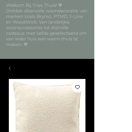
Welkom Bij Tries Thuis! 🤎
Ontdek sfeervolle woondecoratie van
merken zoals Brynxz, PTMD, J-Line
en WoodWick. Van landelijke
woonaccessoires tot stijlvolle
cadeaus: met liefde geselecteerd om
van ieder huis een warm thuis te
maken. 🤎