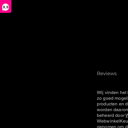
9,9
Reviews
Wij vinden het 
zo goed mogeli
producten en d
worden daarom 
beheerd door
W
WebwinkelKeur
genomen om de