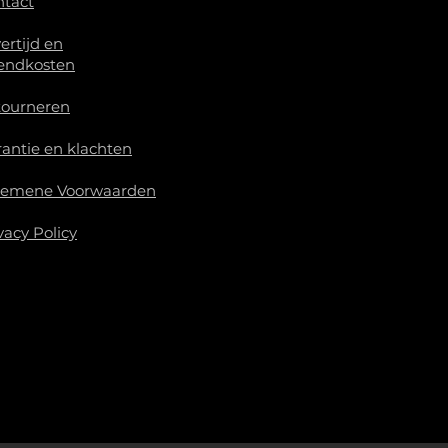
ntact
ertijd en
endkosten
tourneren
antie en klachten
gemene Voorwaarden
vacy Policy