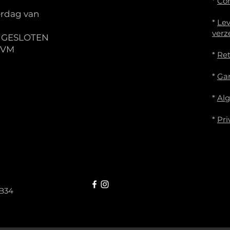
*
Co
rdag van
*
Lev
verz
S GESLOTEN
IVM
*
Re
*
Gar
*
Al
*
Pri
B34