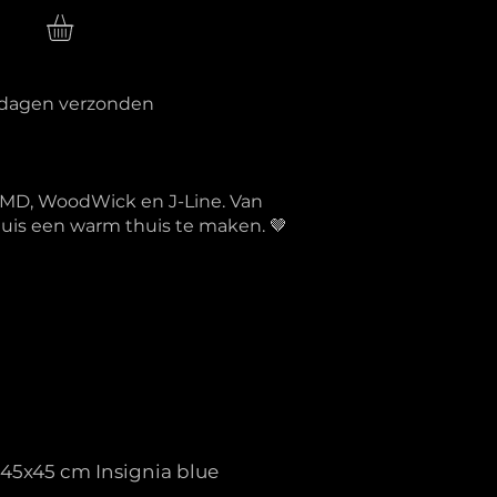
n
erkdagen verzonden
PTMD, WoodWick en J-Line. Van
 huis een warm thuis te maken. 🤎
 45x45 cm Insignia blue