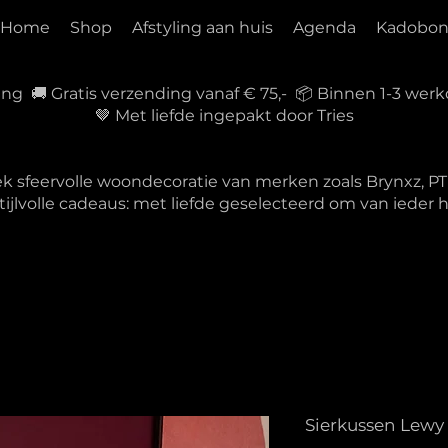
Home
Shop
Afstyling aan huis
Agenda
Kadobo
ring 🚚 Gratis verzending vanaf € 75,- 📦 Binnen 1-3 w
🤎 Met liefde ingepakt door Tries
ek sfeervolle woondecoratie van merken zoals Brynxz, 
tijlvolle cadeaus: met liefde geselecteerd om van ieder
Sierkussen Lewy