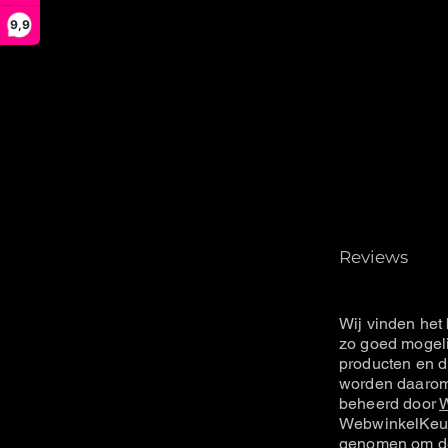
9,9
Reviews
Wij vinden het 
zo goed mogeli
producten en d
worden daarom 
beheerd door
W
WebwinkelKeur
genomen om de