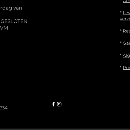
*
Co
rdag van
*
Lev
verz
S GESLOTEN
IVM
*
Re
*
Gar
*
Al
*
Pri
B34