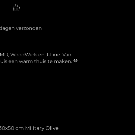
n
erkdagen verzonden
PTMD, WoodWick en J-Line. Van
 huis een warm thuis te maken. 🤎
30x50 cm Military Olive