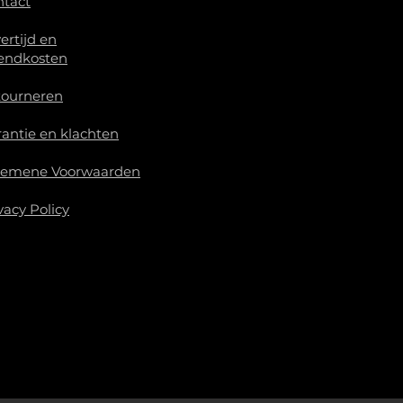
ntact
ertijd en
endkosten
tourneren
antie en klachten
gemene Voorwaarden
vacy Policy