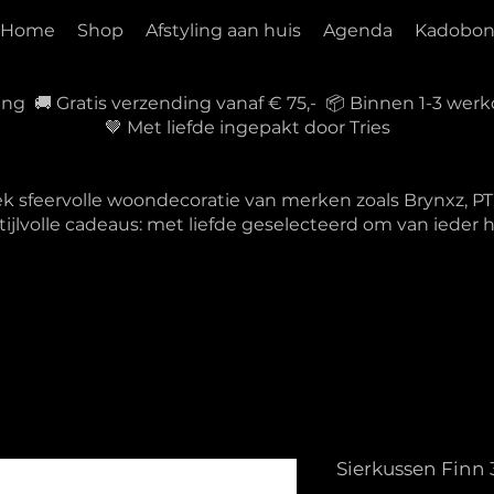
Home
Shop
Afstyling aan huis
Agenda
Kadobo
ring 🚚 Gratis verzending vanaf € 75,- 📦 Binnen 1-3 w
🤎 Met liefde ingepakt door Tries
ek sfeervolle woondecoratie van merken zoals Brynxz, 
tijlvolle cadeaus: met liefde geselecteerd om van ieder
Sierkussen Finn 