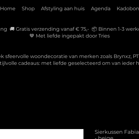
Home
Shop
Afstyling aan huis
Agenda
Kadobo
ring 🚚 Gratis verzending vanaf € 75,- 📦 Binnen 1-3 w
🤎 Met liefde ingepakt door Tries
ek sfeervolle woondecoratie van merken zoals Brynxz, 
tijlvolle cadeaus: met liefde geselecteerd om van ieder
Sierkussen Fabi
- beige