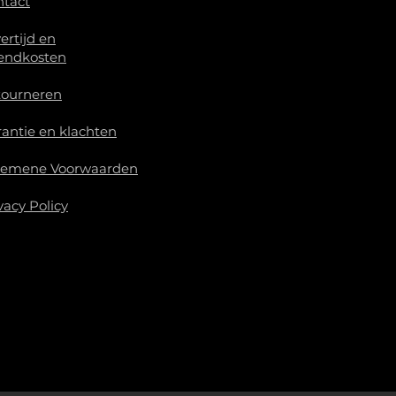
ntact
ertijd en
endkosten
tourneren
antie en klachten
gemene Voorwaarden
vacy Policy