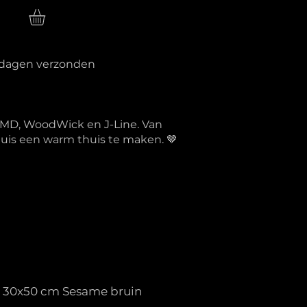
n
erkdagen verzonden
PTMD, WoodWick en J-Line. Van
 huis een warm thuis te maken. 🤎
a 30x50 cm Sesame bruin