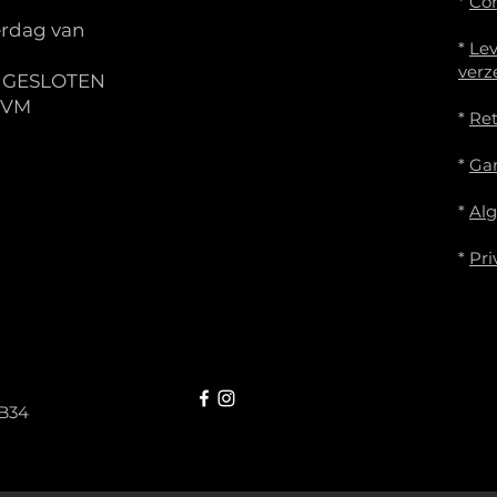
*
Co
rdag van
*
Lev
verz
S GESLOTEN
IVM
*
Re
*
Gar
*
Al
*
Pri
B34