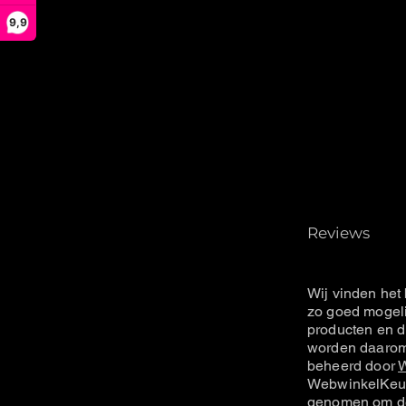
9,9
Reviews
Wij vinden het 
zo goed mogeli
producten en d
worden daarom 
beheerd door
W
WebwinkelKeur
genomen om de