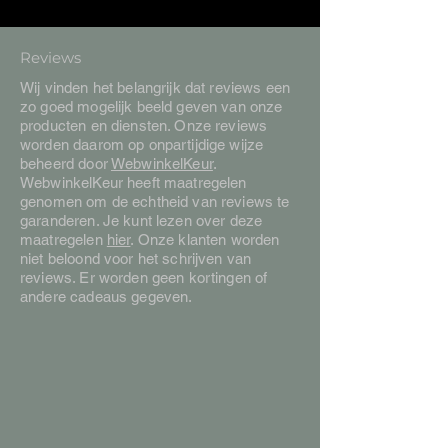
Reviews
Wij vinden het belangrijk dat reviews een
zo goed mogelijk beeld geven van onze
producten en diensten. Onze reviews
worden daarom op onpartijdige wijze
beheerd door
WebwinkelKeur
.
WebwinkelKeur heeft maatregelen
genomen om de echtheid van reviews te
garanderen. Je kunt lezen over deze
maatregelen
hier
. Onze klanten worden
niet beloond voor het schrijven van
reviews. Er worden geen kortingen of
andere cadeaus gegeven.