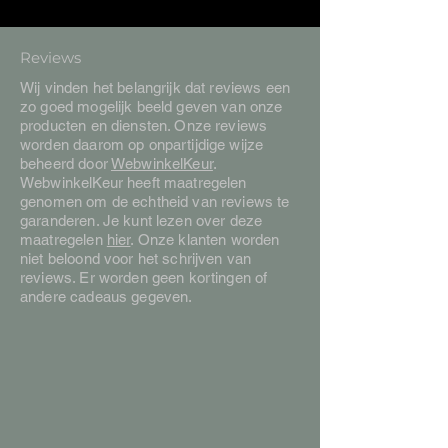
Reviews
Wij vinden het belangrijk dat reviews een
zo goed mogelijk beeld geven van onze
producten en diensten. Onze reviews
worden daarom op onpartijdige wijze
beheerd door
WebwinkelKeur
.
WebwinkelKeur heeft maatregelen
genomen om de echtheid van reviews te
garanderen. Je kunt lezen over deze
maatregelen
hier
. Onze klanten worden
niet beloond voor het schrijven van
reviews. Er worden geen kortingen of
andere cadeaus gegeven.