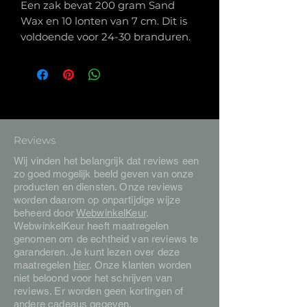
Een zak bevat 200 gram Sand
Wax en 10 lonten van 7 cm. Dit is
voldoende voor 24-30 branduren.
Reviews
Wij vinden het belangrijk dat reviews een
zo goed mogelijk beeld geven van onze
producten en diensten. Onze reviews
worden daarom op onpartijdige wijze
beheerd door
WebwinkelKeur
.
WebwinkelKeur heeft maatregelen
genomen om de echtheid van reviews te
garanderen. Je kunt lezen over deze
maatregelen
hier
. Onze klanten worden
niet beloond voor het schrijven van
reviews. Er worden geen kortingen of
andere cadeaus gegeven.