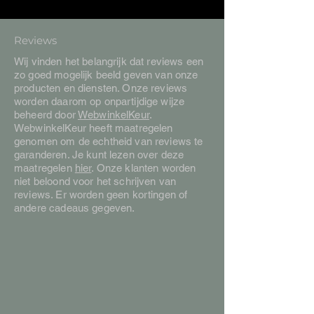
Reviews
Wij vinden het belangrijk dat reviews een
zo goed mogelijk beeld geven van onze
producten en diensten. Onze reviews
worden daarom op onpartijdige wijze
beheerd door
WebwinkelKeur
.
WebwinkelKeur heeft maatregelen
genomen om de echtheid van reviews te
garanderen. Je kunt lezen over deze
maatregelen
hier
. Onze klanten worden
niet beloond voor het schrijven van
reviews. Er worden geen kortingen of
andere cadeaus gegeven.