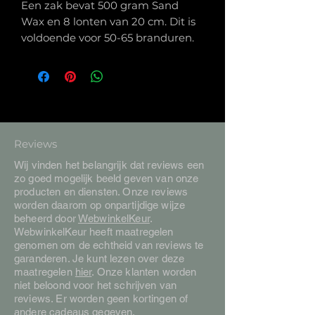
Een zak bevat 500 gram Sand
Wax en 8 lonten van 20 cm. Dit is
voldoende voor 50-65 branduren.
Reviews
Wij vinden het belangrijk dat reviews een
zo goed mogelijk beeld geven van onze
producten en diensten. Onze reviews
worden daarom op onpartijdige wijze
beheerd door
WebwinkelKeur
.
WebwinkelKeur heeft maatregelen
genomen om de echtheid van reviews te
garanderen. Je kunt lezen over deze
maatregelen
hier
. Onze klanten worden
niet beloond voor het schrijven van
reviews. Er worden geen kortingen of
andere cadeaus gegeven.