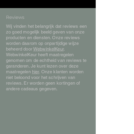
Reviews
Wij vinden het belangrijk dat reviews een
zo goed mogelijk beeld geven van onze
producten en diensten. Onze reviews
worden daarom op onpartijdige wijze
beheerd door
WebwinkelKeur
.
WebwinkelKeur heeft maatregelen
genomen om de echtheid van reviews te
garanderen. Je kunt lezen over deze
maatregelen
hier
. Onze klanten worden
niet beloond voor het schrijven van
reviews. Er worden geen kortingen of
andere cadeaus gegeven.