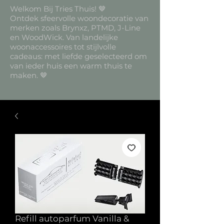
Welkom Bij Tries Thuis! 🤎
Ontdek sfeervolle woondecoratie van
merken zoals Brynxz, PTMD, J-Line
en WoodWick. Van landelijke
woonaccessoires tot stijlvolle
cadeaus: met liefde geselecteerd om
van ieder huis een warm thuis te
maken. 🤎
Refill autoparfum Vanilla &