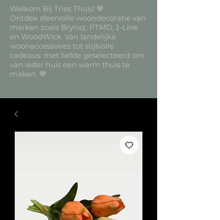
Welkom Bij Tries Thuis! 🤎
Ontdek sfeervolle woondecoratie van
merken zoals Brynxz, PTMD, J-Line
en WoodWick. Van landelijke
woonaccessoires tot stijlvolle
cadeaus: met liefde geselecteerd om
van ieder huis een warm thuis te
maken. 🤎