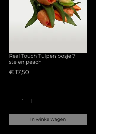
Real Touch Tulpen bosje 7
stelen peach
Prijs
€ 17,50
Aantal
*
In winkelwagen