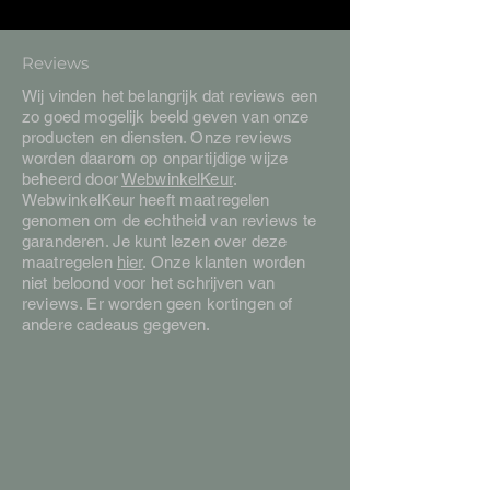
Reviews
Wij vinden het belangrijk dat reviews een
zo goed mogelijk beeld geven van onze
producten en diensten. Onze reviews
worden daarom op onpartijdige wijze
beheerd door
WebwinkelKeur
.
WebwinkelKeur heeft maatregelen
genomen om de echtheid van reviews te
garanderen. Je kunt lezen over deze
maatregelen
hier
. Onze klanten worden
niet beloond voor het schrijven van
reviews. Er worden geen kortingen of
andere cadeaus gegeven.