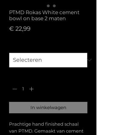
PTMD Rokas White cement
bowl on base 2 maten
Prijs
€ 22,99
Maat
*
Aantal
*
In winkelwagen
Prachtige hand finished schaal
van PTMD. Gemaakt van cement