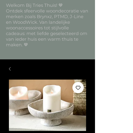
Welkom Bij Tries Thuis! 🤎
Ontdek sfeervolle woondecoratie van
merken zoals Brynxz, PTMD, J-Line
en WoodWick. Van landelijke
woonaccessoires tot stijlvolle
cadeaus: met liefde geselecteerd om
van ieder huis een warm thuis te
maken. 🤎