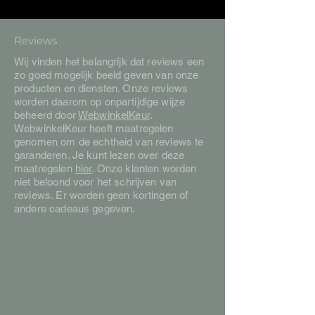
Reviews
Wij vinden het belangrijk dat reviews een
zo goed mogelijk beeld geven van onze
producten en diensten. Onze reviews
worden daarom op onpartijdige wijze
beheerd door
WebwinkelKeur
.
WebwinkelKeur heeft maatregelen
genomen om de echtheid van reviews te
garanderen. Je kunt lezen over deze
maatregelen
hier
. Onze klanten worden
niet beloond voor het schrijven van
reviews. Er worden geen kortingen of
andere cadeaus gegeven.