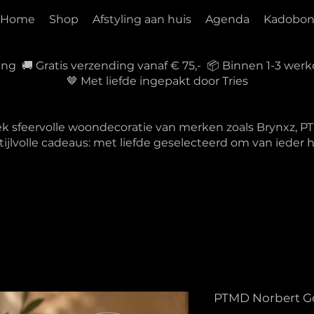
Home
Shop
Afstyling aan huis
Agenda
Kadobo
ring 🚚 Gratis verzending vanaf € 75,- 📦 Binnen 1-3 w
🤎 Met liefde ingepakt door Tries
ek sfeervolle woondecoratie van merken zoals Brynxz, 
tijlvolle cadeaus: met liefde geselecteerd om van ieder
PTMD Norbert Go