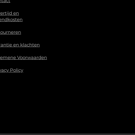
ntact
ertijd en
endkosten
tourneren
antie en klachten
gemene Voorwaarden
vacy Policy