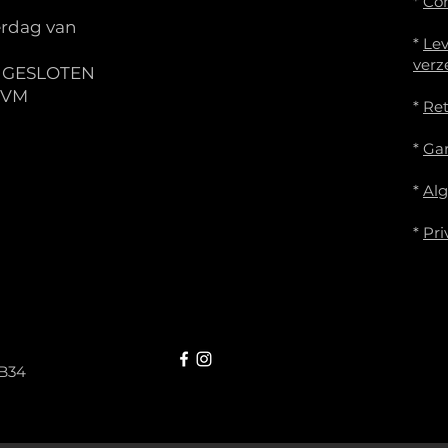
*
Co
rdag van
*
Lev
verz
S GESLOTEN
IVM
*
Re
*
Gar
*
Al
*
Pri
B34