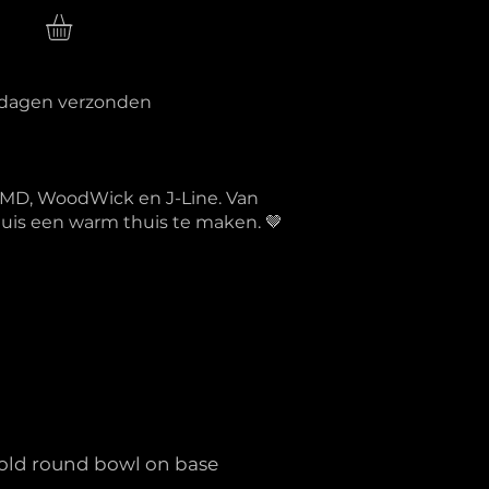
n
erkdagen verzonden
PTMD, WoodWick en J-Line. Van
 huis een warm thuis te maken. 🤎
ld round bowl on base