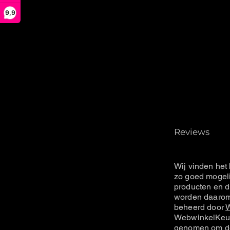
9,9
Reviews
Wij vinden het 
zo goed mogeli
producten en d
worden daarom 
beheerd door
W
WebwinkelKeur
genomen om de