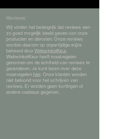
Reviews
Wij vinden het belangrijk dat reviews een
zo goed mogelijk beeld geven van onze
producten en diensten. Onze reviews
worden daarom op onpartijdige wijze
beheerd door
WebwinkelKeur
.
WebwinkelKeur heeft maatregelen
genomen om de echtheid van reviews te
garanderen. Je kunt lezen over deze
maatregelen
hier
. Onze klanten worden
niet beloond voor het schrijven van
reviews. Er worden geen kortingen of
andere cadeaus gegeven.