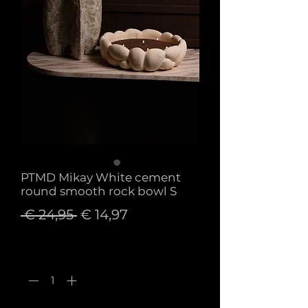
PTMD Mikay White cement
round smooth rock bowl S
Normale
Verkoopprijs
 € 24,95 
€ 14,97
prijs
Aantal
*