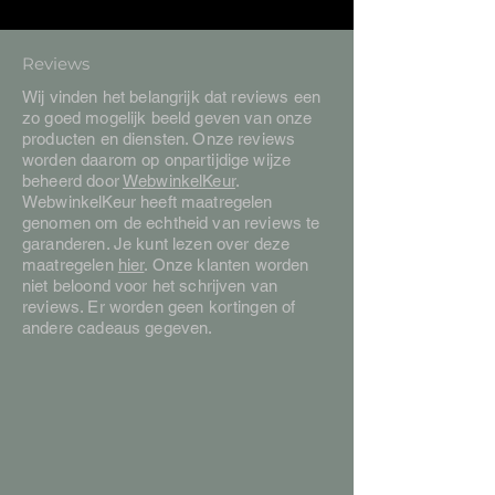
Reviews
Wij vinden het belangrijk dat reviews een
zo goed mogelijk beeld geven van onze
producten en diensten. Onze reviews
worden daarom op onpartijdige wijze
beheerd door
WebwinkelKeur
.
WebwinkelKeur heeft maatregelen
genomen om de echtheid van reviews te
garanderen. Je kunt lezen over deze
maatregelen
hier
. Onze klanten worden
niet beloond voor het schrijven van
reviews. Er worden geen kortingen of
andere cadeaus gegeven.