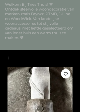
Welkom Bij Tries Thuis! 🤎
Ontdek sfeervolle woondecoratie van
merken zoals Brynxz, PTMD, J-Line
en WoodWick. Van landelijke
woonaccessoires tot stijlvolle
cadeaus: met liefde geselecteerd om
van ieder huis een warm thuis te
maken. 🤎