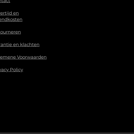
ntact
ertijd en
endkosten
tourneren
antie en klachten
gemene Voorwaarden
vacy Policy