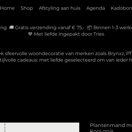
Home
Shop
Afstyling aan huis
Agenda
Kadobo
ring 🚚 Gratis verzending vanaf € 75,- 📦 Binnen 1-3 w
🤎 Met liefde ingepakt door Tries
ek sfeervolle woondecoratie van merken zoals Brynxz, 
tijlvolle cadeaus: met liefde geselecteerd om van ieder
Plantenmand me
Kooi grijs