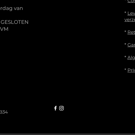
*
Co
rdag van
*
Lev
verz
S GESLOTEN
IVM
*
Re
*
Gar
*
Al
*
Pri
B34