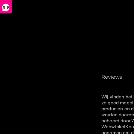
9,9
Reviews
Wij vinden het 
zo goed mogeli
producten en d
worden daarom 
beheerd door
W
WebwinkelKeur
genomen om de