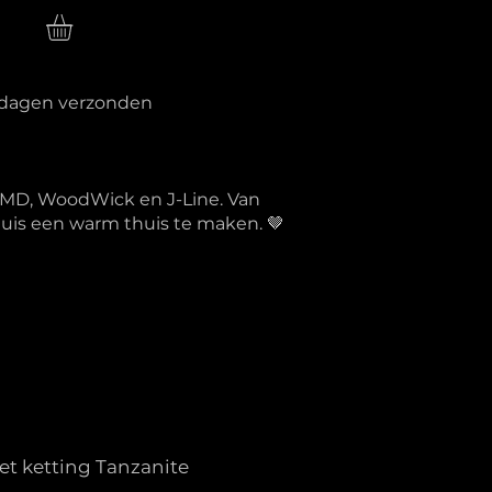
n
erkdagen verzonden
PTMD, WoodWick en J-Line. Van
 huis een warm thuis te maken. 🤎
t ketting Tanzanite