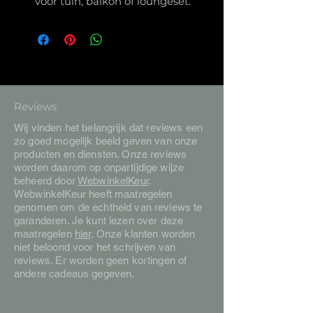
voor tuin, balkon of loungeset.
Reviews
Wij vinden het belangrijk dat reviews een
zo goed mogelijk beeld geven van onze
producten en diensten. Onze reviews
worden daarom op onpartijdige wijze
beheerd door
WebwinkelKeur
.
WebwinkelKeur heeft maatregelen
genomen om de echtheid van reviews te
garanderen. Je kunt lezen over deze
maatregelen
hier
. Onze klanten worden
niet beloond voor het schrijven van
reviews. Er worden geen kortingen of
andere cadeaus gegeven.