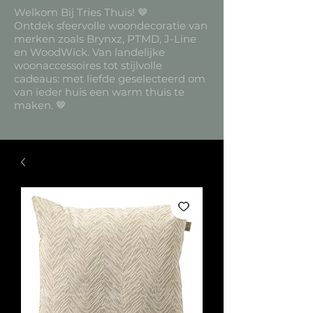
Welkom Bij Tries Thuis! 🤎
Ontdek sfeervolle woondecoratie van
merken zoals Brynxz, PTMD, J-Line
en WoodWick. Van landelijke
woonaccessoires tot stijlvolle
cadeaus: met liefde geselecteerd om
van ieder huis een warm thuis te
maken. 🤎