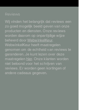
Reviews
Wij vinden het belangrijk dat reviews een
zo goed mogelijk beeld geven van onze
producten en diensten. Onze reviews
worden daarom op onpartijdige wijze
beheerd door
WebwinkelKeur
.
WebwinkelKeur heeft maatregelen
genomen om de echtheid van reviews te
garanderen. Je kunt lezen over deze
maatregelen
hier
. Onze klanten worden
niet beloond voor het schrijven van
reviews. Er worden geen kortingen of
andere cadeaus gegeven.