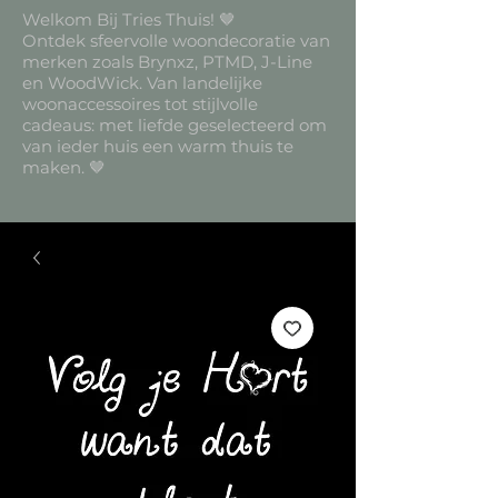
Welkom Bij Tries Thuis! 🤎
Ontdek sfeervolle woondecoratie van
merken zoals Brynxz, PTMD, J-Line
en WoodWick. Van landelijke
woonaccessoires tot stijlvolle
cadeaus: met liefde geselecteerd om
van ieder huis een warm thuis te
maken. 🤎