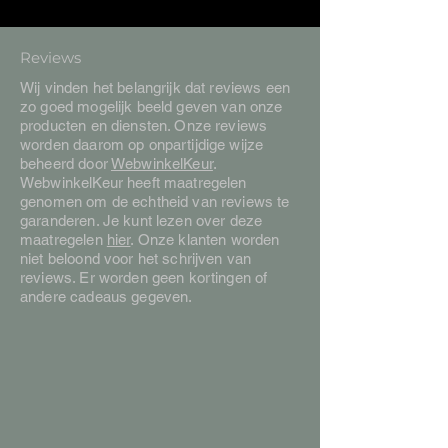
Reviews
Wij vinden het belangrijk dat reviews een
zo goed mogelijk beeld geven van onze
producten en diensten. Onze reviews
worden daarom op onpartijdige wijze
beheerd door
WebwinkelKeur
.
WebwinkelKeur heeft maatregelen
genomen om de echtheid van reviews te
garanderen. Je kunt lezen over deze
maatregelen
hier
. Onze klanten worden
niet beloond voor het schrijven van
reviews. Er worden geen kortingen of
andere cadeaus gegeven.