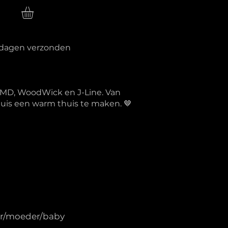
n
erkdagen verzonden
PTMD, WoodWick en J-Line. Van
 huis een warm thuis te maken. 🤎
der/moeder/baby