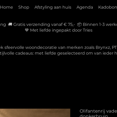
Home
Shop
Afstyling aan huis
Agenda
Kadobo
ring 🚚 Gratis verzending vanaf € 75,- 📦 Binnen 1-3 w
🤎 Met liefde ingepakt door Tries
ek sfeervolle woondecoratie van merken zoals Brynxz, 
tijlvolle cadeaus: met liefde geselecteerd om van ieder
Olifantenrij va
donkerbruin