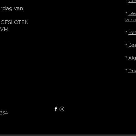
*
Co
rdag van
*
Lev
verz
S GESLOTEN
IVM
*
Re
*
Gar
*
Al
*
Pri
B34