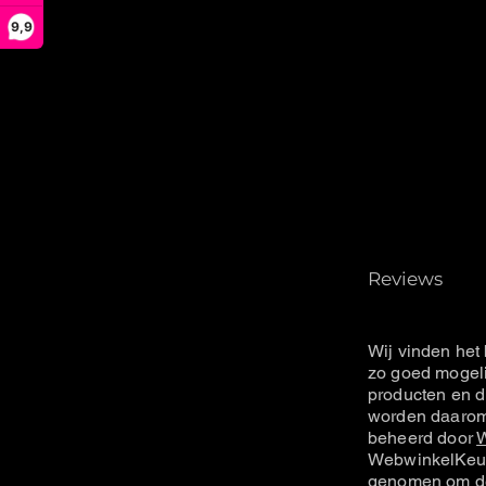
9,9
Reviews
Wij vinden het 
zo goed mogeli
producten en d
worden daarom 
beheerd door
W
WebwinkelKeur
genomen om de