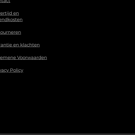
ntact
ertijd en
endkosten
tourneren
antie en klachten
gemene Voorwaarden
vacy Policy