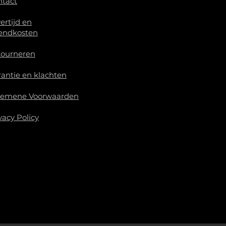
ntact
ertijd en
endkosten
tourneren
antie en klachten
gemene Voorwaarden
vacy Policy