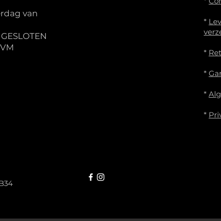
*
Co
rdag van
*
Lev
verz
S GESLOTEN
IVM
*
Re
*
Gar
*
Al
*
Pri
B34