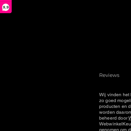
9,9
Reviews
Wij vinden het 
zo goed mogeli
producten en d
worden daarom 
beheerd door
W
WebwinkelKeur
genomen om de