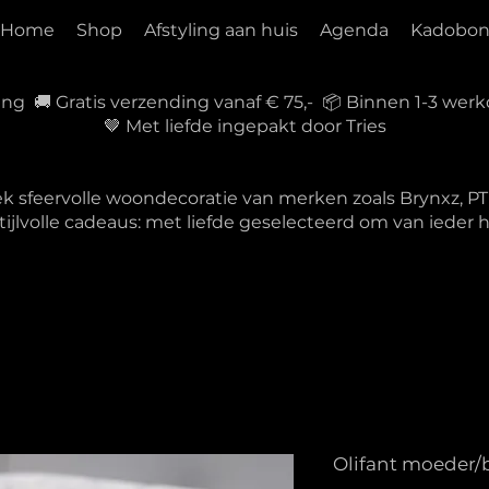
Home
Shop
Afstyling aan huis
Agenda
Kadobo
ring 🚚 Gratis verzending vanaf € 75,- 📦 Binnen 1-3 w
🤎 Met liefde ingepakt door Tries
ek sfeervolle woondecoratie van merken zoals Brynxz, 
tijlvolle cadeaus: met liefde geselecteerd om van ieder
Olifant moeder/b