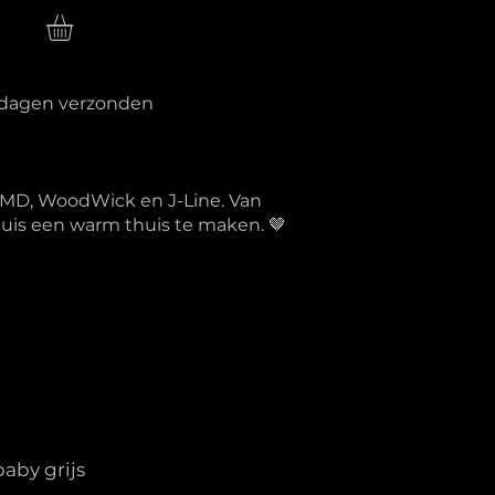
n
erkdagen verzonden
PTMD, WoodWick en J-Line. Van
 huis een warm thuis te maken. 🤎
aby grijs