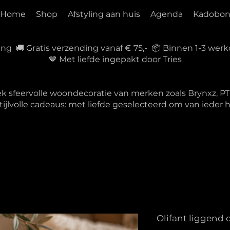
Home
Shop
Afstyling aan huis
Agenda
Kadobo
ring 🚚 Gratis verzending vanaf € 75,- 📦 Binnen 1-3 w
🤎 Met liefde ingepakt door Tries
ek sfeervolle woondecoratie van merken zoals Brynxz, 
tijlvolle cadeaus: met liefde geselecteerd om van ieder
Olifant liggend