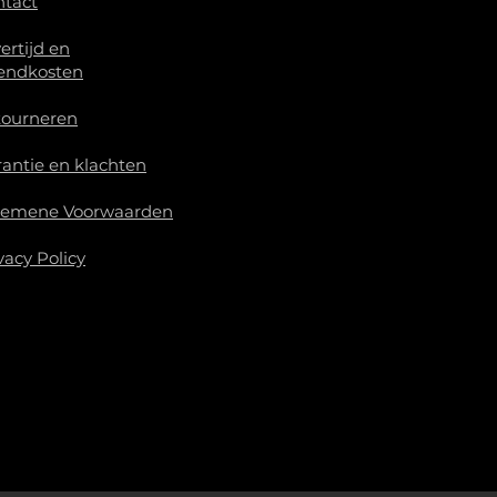
ntact
ertijd en
endkosten
tourneren
antie en klachten
gemene Voorwaarden
vacy Policy