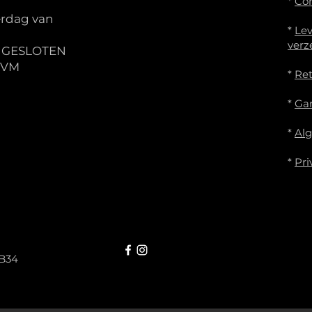
*
Co
rdag van
*
Lev
verz
S GESLOTEN
IVM
*
Re
*
Gar
*
Al
*
Pri
B34