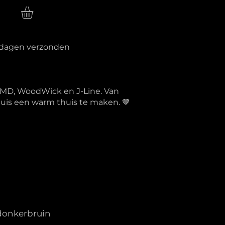
n
erkdagen verzonden
PTMD, WoodWick en J-Line. Van
 huis een warm thuis te maken. 🤎
 donkerbruin