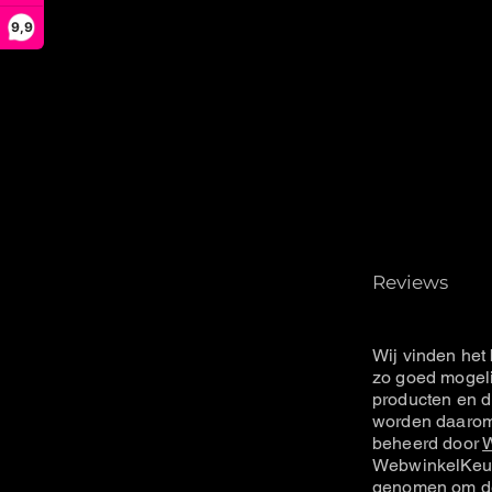
9,9
Reviews
Wij vinden het 
zo goed mogeli
producten en d
worden daarom 
beheerd door
W
WebwinkelKeur
genomen om de